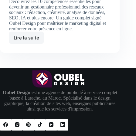
Découvrez les 10 compétences essentielles pour
devenir un gestionnaire professionnel des réseaux
sociaux : rédaction, créativité, analyse de données,
SEO, IA et plus encore. Un guide complet signé
Oubel Design pour maîtriser le marketing digital et
renforcer votre présence en ligne.
Lire la suite
Les
10
compétences
essentielles
pour
devenir
un
gestionnaire
des
réseaux
Oubel Design
est une agence de publicité à service complet
sociaux
basée à Larache, au Maroc. Spécialisé dans le design
performant
graphique, la création de sites web, enseignes publicitaires
ainsi que les services d'impression.