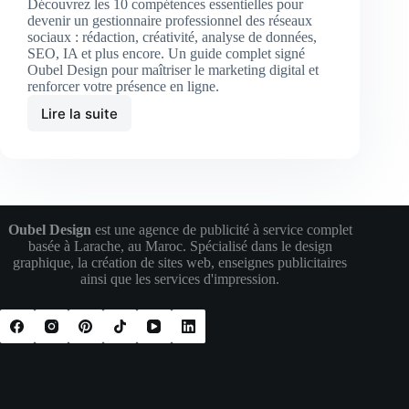
Découvrez les 10 compétences essentielles pour
devenir un gestionnaire professionnel des réseaux
sociaux : rédaction, créativité, analyse de données,
SEO, IA et plus encore. Un guide complet signé
Oubel Design pour maîtriser le marketing digital et
renforcer votre présence en ligne.
Lire la suite
Les
10
compétences
essentielles
pour
devenir
un
Oubel Design
est une agence de publicité à service complet
gestionnaire
basée à Larache, au Maroc. Spécialisé dans le design
des
graphique, la création de sites web, enseignes publicitaires
réseaux
ainsi que les services d'impression.
sociaux
performant