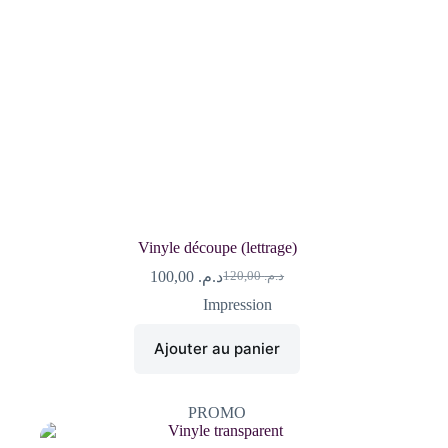
Vinyle découpe (lettrage)
100,00
د.م.
120,00
د.م.
Le
Le
prix
prix
Impression
initial
actuel
était :
est :
Ajouter au panier
د.م. 120,00.
د.م. 100,00.
PROMO