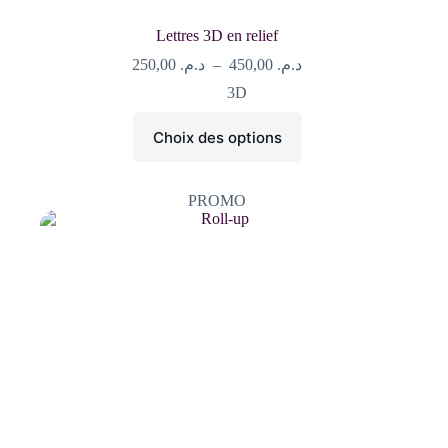
Lettres 3D en relief
Plage
250,00
د.م.
–
450,00
د.م.
de
3D
prix :
د.م. 250,00
Ce
à
Choix des options
produit
د.م. 450,00
a
plusieurs
variations.
PROMO
Les
options
peuvent
être
choisies
sur
la
page
du
produit