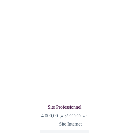
Site Professionnel
4.000,00
د.م.
5.000,00
د.م.
Le
Le
prix
prix
Site Internet
initial
actuel