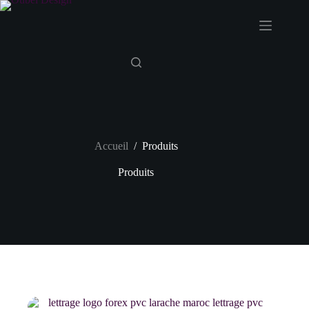
Passer
au
contenu
Accueil
/
Produits
Produits