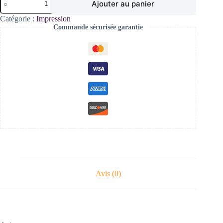
Ajouter au panier
de
était :
est :
Vinyle
د.م. 120,00.
د.م. 100,00.
Catégorie :
Impression
découpe
Commande sécurisée garantie
(lettrage)
Avis (0)