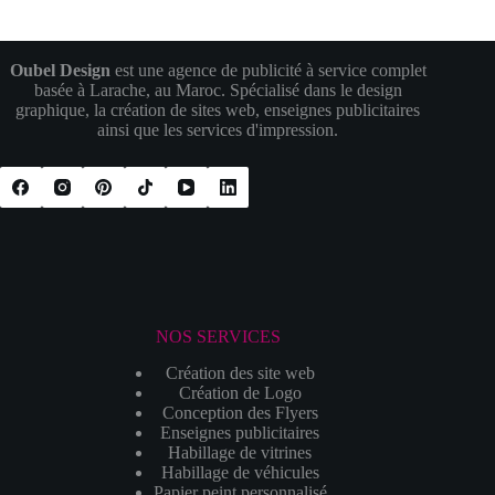
Oubel Design
est une agence de publicité à service complet
basée à Larache, au Maroc. Spécialisé dans le design
graphique, la création de sites web, enseignes publicitaires
ainsi que les services d'impression.
NOS SERVICES
Création des site web
Création de Logo
Conception des Flyers
Enseignes publicitaires
Habillage de vitrines
Habillage de véhicules
Papier peint personnalisé