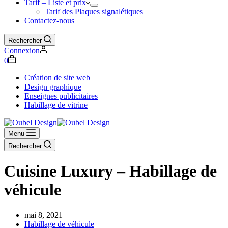
Tarif – Liste et prix
Tarif des Plaques signalétiques
Contactez-nous
Rechercher
Connexion
Panier
0
d’achat
Création de site web
Design graphique
Enseignes publicitaires
Habillage de vitrine
Menu
Rechercher
Cuisine Luxury – Habillage de
véhicule
mai 8, 2021
Habillage de véhicule