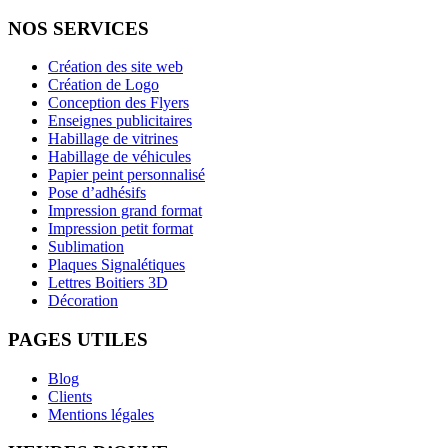
NOS SERVICES
Création des site web
Création de Logo
Conception des Flyers
Enseignes publicitaires
Habillage de vitrines
Habillage de véhicules
Papier peint personnalisé
Pose d’adhésifs
Impression grand format
Impression petit format
Sublimation
Plaques Signalétiques
Lettres Boitiers 3D
Décoration
PAGES UTILES
Blog
Clients
Mentions légales