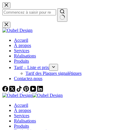
Passer
au
contenu
Aucun
résultat
Accueil
À propos
Services
Réalisations
Produits
Tarif – Liste et prix
Tarif des Plaques signalétiques
Contactez-nous
Accueil
À propos
Services
Réalisations
Produits