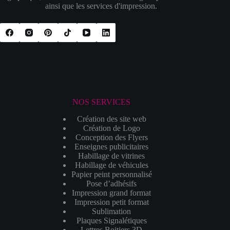
ainsi que les services d'impression.
NOS SERVICES
Création des site web
Création de Logo
Conception des Flyers
Enseignes publicitaires
Habillage de vitrines
Habillage de véhicules
Papier peint personnalisé
Pose d’adhésifs
Impression grand format
Impression petit format
Sublimation
Plaques Signalétiques
Lettres Boitiers 3D