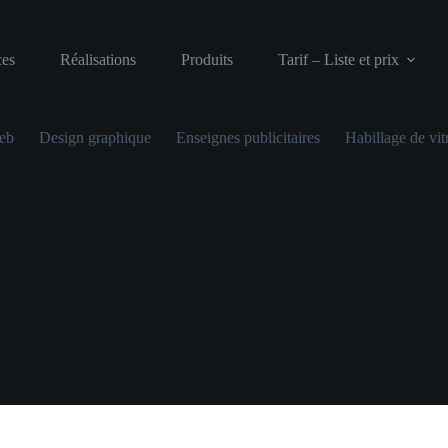
ces
Réalisations
Produits
Tarif – Liste et prix
web
Design graphique
Enseignes publicitaires
Habillage de vit