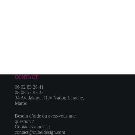
CONTACT
06 02 83 28 41
08 08 57 93 32
34 Av. Jakarta, Hay Nador, Larache,
Maroc
Besoin d’aide ou avez-vous une
question ?
Contactez-nous à :
contact@oubeldesign.com