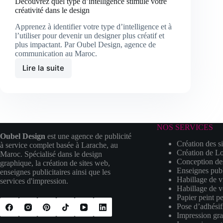
Découvrez quel type d’intelligence stimule votre
créativité dans le design
Apprenez à identifier votre type d’intelligence et à
l’utiliser pour devenir un designer plus créatif et
plus impactant. Par Oubel Design, agence de
communication au Maroc.
Lire la suite
Découvrez
quel
type
d’intelligence
stimule
votre
NOS SERVICES
créativité
Oubel Design
est une agence de publicité
dans
Création des s
à service complet basée à Larache, au
le
Création de L
Maroc. Spécialisé dans le design
design
Conception de
graphique, la création de sites web,
Enseignes publ
enseignes publicitaires ainsi que les
Habillage de vi
services d'impression.
Habillage de v
Papier peint p
Pose d’adhésif
Impression gr