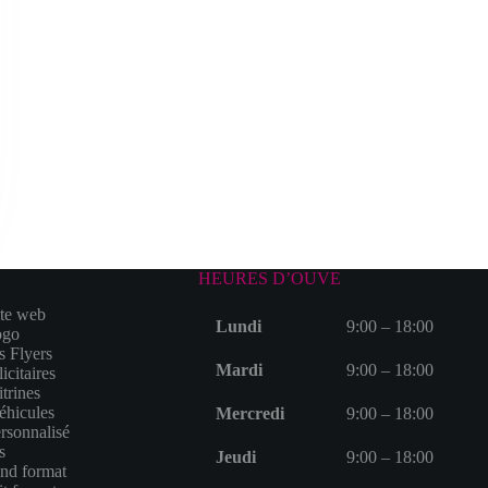
HEURES D’OUVE
ite web
Lundi
9:00 – 18:00
ogo
s Flyers
Mardi
9:00 – 18:00
icitaires
trines
éhicules
Mercredi
9:00 – 18:00
ersonnalisé
s
Jeudi
9:00 – 18:00
and format