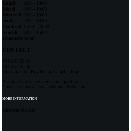
Lundi
9:00 – 18:00
Mardi
9:00 – 18:00
Mercredi
9:00 – 18:00
Jeudi
9:00 – 18:00
Vendredi
15:00 – 20:00
Samedi
9:00 – 15:00
Dimanche
fermé
CONTACT
06 02 83 28 41
08 08 57 93 32
34 Av. Jakarta, Hay Nador, Larache, Maroc
Besoin d’aide ou avez-vous une question ?
Contactez-nous à : contact@oubeldesign.com
MORE INFORMATION
Paiement sécurisé