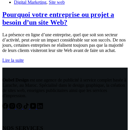
Digital Marketing
,
Site web
Pourquoi votre entreprise ou projet a
besoin d’un site Web?
La présence en ligne d’une entreprise, quel que soit son secteur
d’activité, peut avoir un impact considérable sur son succès. De nos
jours, certaines entreprises ne réalisent toujours pas que la majorité
de leurs clients visiteront leur site Web avant de faire un achat.
Pourquoi
Lire la suite
votre
entreprise
ou
Oubel Design
est une agence de publicité à service complet basée à
projet
Larache, au Maroc. Spécialisé dans le design graphique, la création
a
de sites web, enseignes publicitaires ainsi que les services
besoin
d'impression.
d’un
site
Web?
NOS SERVICES