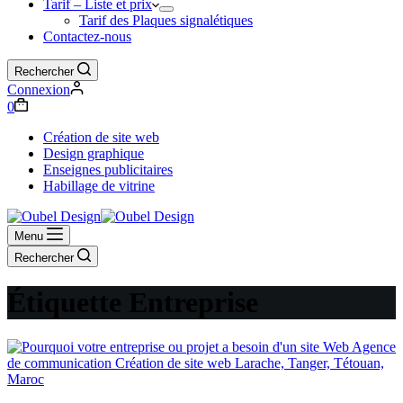
Tarif – Liste et prix
Tarif des Plaques signalétiques
Contactez-nous
Rechercher
Connexion
Panier
0
d’achat
Création de site web
Design graphique
Enseignes publicitaires
Habillage de vitrine
Menu
Rechercher
Étiquette
Entreprise