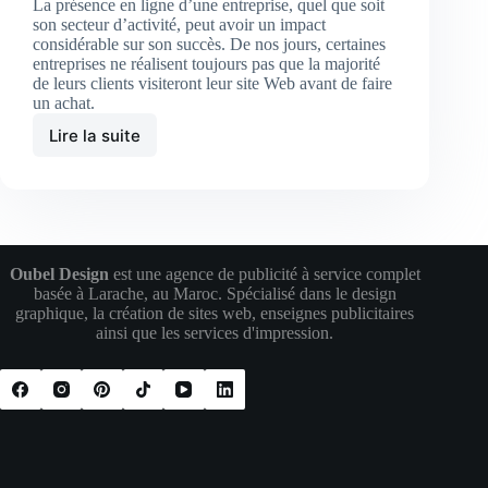
La présence en ligne d’une entreprise, quel que soit
son secteur d’activité, peut avoir un impact
considérable sur son succès. De nos jours, certaines
entreprises ne réalisent toujours pas que la majorité
de leurs clients visiteront leur site Web avant de faire
un achat.
Lire la suite
Pourquoi
votre
entreprise
ou
projet
a
besoin
Oubel Design
est une agence de publicité à service complet
d’un
basée à Larache, au Maroc. Spécialisé dans le design
site
graphique, la création de sites web, enseignes publicitaires
Web?
ainsi que les services d'impression.