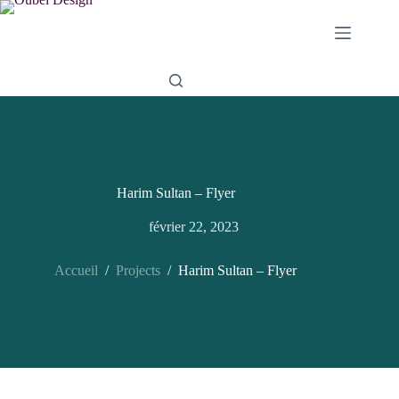
Passer
au
contenu
Harim Sultan – Flyer
février 22, 2023
Accueil
/
Projects
/
Harim Sultan – Flyer