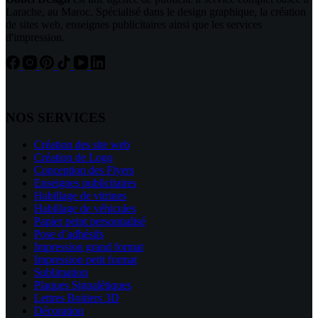
Larache, au Maroc. Spécialisé dans le design graphique, la création
de sites web, enseignes publicitaires ainsi que les services
d'impression.
NOS SERVICES
Création des site web
Création de Logo
Conception des Flyers
Enseignes publicitaires
Habillage de vitrines
Habillage de véhicules
Papier peint personnalisé
Pose d’adhésifs
Impression grand format
Impression petit format
Sublimation
Plaques Signalétiques
Lettres Boitiers 3D
Décoration