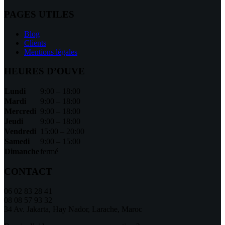
PAGES UTILES
Blog
Clients
Mentions légales
HEURES D’OUVE
Lundi
9:00 – 18:00
Mardi
9:00 – 18:00
Mercredi
9:00 – 18:00
Jeudi
9:00 – 18:00
Vendredi
15:00 – 20:00
Samedi
9:00 – 15:00
Dimanche
fermé
CONTACT
06 02 83 28 41
08 08 57 93 32
34 Av. Jakarta, Hay Nador, Larache, Maroc