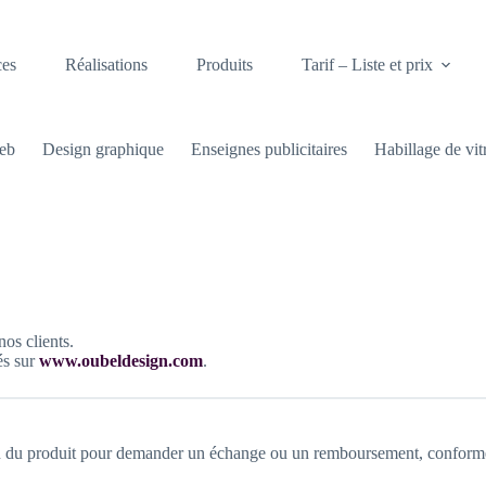
ces
Réalisations
Produits
Tarif – Liste et prix
web
Design graphique
Enseignes publicitaires
Habillage de vit
nos clients.
és sur
www.oubeldesign.com
.
on du produit pour demander un échange ou un remboursement, conformé